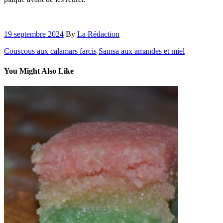
19 septembre 2024
By
La Rédaction
Couscous aux calamars farcis
Samsa aux amandes et miel
You Might Also Like