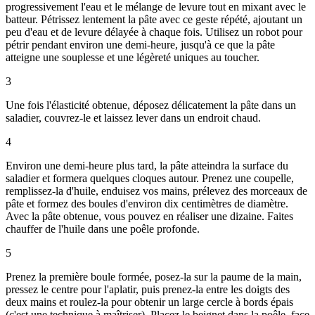
progressivement l'eau et le mélange de levure tout en mixant avec le
batteur. Pétrissez lentement la pâte avec ce geste répété, ajoutant un
peu d'eau et de levure délayée à chaque fois. Utilisez un robot pour
pétrir pendant environ une demi-heure, jusqu'à ce que la pâte
atteigne une souplesse et une légèreté uniques au toucher.
3
Une fois l'élasticité obtenue, déposez délicatement la pâte dans un
saladier, couvrez-le et laissez lever dans un endroit chaud.
4
Environ une demi-heure plus tard, la pâte atteindra la surface du
saladier et formera quelques cloques autour. Prenez une coupelle,
remplissez-la d'huile, enduisez vos mains, prélevez des morceaux de
pâte et formez des boules d'environ dix centimètres de diamètre.
Avec la pâte obtenue, vous pouvez en réaliser une dizaine. Faites
chauffer de l'huile dans une poêle profonde.
5
Prenez la première boule formée, posez-la sur la paume de la main,
pressez le centre pour l'aplatir, puis prenez-la entre les doigts des
deux mains et roulez-la pour obtenir un large cercle à bords épais
(c'est une technique à maîtriser). Placez le beignet dans la poêle, face