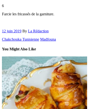
6
Farcie les fricassés de la garniture.
12 juin 2019
By
La Rédaction
Chakchouka Tunisienne
Madfouna
You Might Also Like