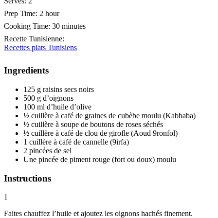
Serves:
2
Prep Time:
2 hour
Cooking Time:
30 minutes
Recette Tunisienne
:
Recettes plats Tunisiens
Ingredients
125 g raisins secs noirs
500 g d’oignons
100 ml d’huile d’olive
½ cuillère à café de graines de cubèbe moulu (Kabbaba)
½ cuillère à soupe de boutons de roses séchés
½ cuillère à café de clou de girofle (Aoud 9ronfol)
1 cuillère à café de cannelle (9irfa)
2 pincées de sel
Une pincée de piment rouge (fort ou doux) moulu
Instructions
1
Faites chauffez l’huile et ajoutez les oignons hachés finement.