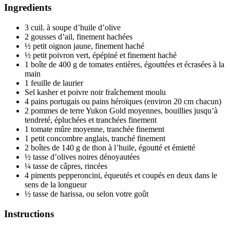
Ingredients
3 cuil. à soupe d’huile d’olive
2 gousses d’ail, finement hachées
½ petit oignon jaune, finement haché
½ petit poivron vert, épépiné et finement haché
1 boîte de 400 g de tomates entières, égouttées et écrasées à la
main
1 feuille de laurier
Sel kasher et poivre noir fraîchement moulu
4 pains portugais ou pains héroïques (environ 20 cm chacun)
2 pommes de terre Yukon Gold moyennes, bouillies jusqu’à
tendreté, épluchées et tranchées finement
1 tomate mûre moyenne, tranchée finement
1 petit concombre anglais, tranché finement
2 boîtes de 140 g de thon à l’huile, égoutté et émietté
½ tasse d’olives noires dénoyautées
¼ tasse de câpres, rincées
4 piments pepperoncini, équeutés et coupés en deux dans le
sens de la longueur
½ tasse de harissa, ou selon votre goût
Instructions