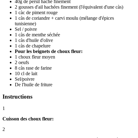
40g de persil haché finement
2 gousses d'ail hachées finement (l'équivalent d'une càs)
1 càc de piment rouge
1 càs de coriandre + carvi moulu (mélange d'épices
tunisienne)
Sel / poivre
1 càs de menthe séchée
1 càs d'huile d'olive
1 càs de chapelure
Pour les beignets de choux fleur:
1 choux fleur moyen
2 oeufs
8 càs rase de farine
10 cl de lait
Sel/poivre
De l'huile de friture
Instructions
1
Cuisson des choux fleur:
2