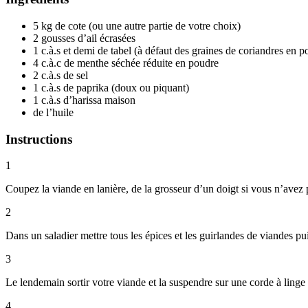
5 kg de cote (ou une autre partie de votre choix)
2 gousses d’ail écrasées
1 c.à.s et demi de tabel (à défaut des graines de coriandres en p
4 c.à.c de menthe séchée réduite en poudre
2 c.à.s de sel
1 c.à.s de paprika (doux ou piquant)
1 c.à.s d’harissa maison
de l’huile
Instructions
1
Coupez la viande en lanière, de la grosseur d’un doigt si vous n’avez p
2
Dans un saladier mettre tous les épices et les guirlandes de viandes p
3
Le lendemain sortir votre viande et la suspendre sur une corde à linge en
4