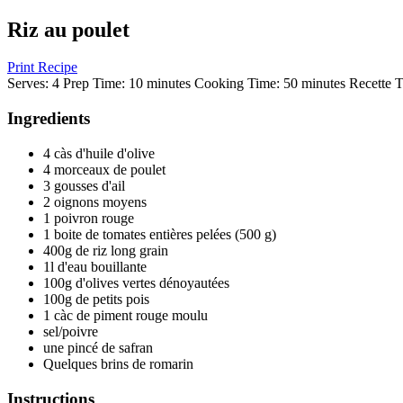
Riz au poulet
Print Recipe
Serves:
4
Prep Time:
10 minutes
Cooking Time:
50 minutes
Recette T
Ingredients
4 càs d'huile d'olive
4 morceaux de poulet
3 gousses d'ail
2 oignons moyens
1 poivron rouge
1 boite de tomates entières pelées (500 g)
400g de riz long grain
1l d'eau bouillante
100g d'olives vertes dénoyautées
100g de petits pois
1 càc de piment rouge moulu
sel/poivre
une pincé de safran
Quelques brins de romarin
Instructions