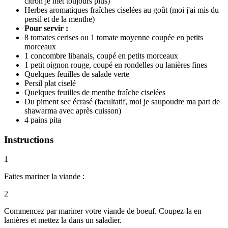
citron je met toujours plus)
Herbes aromatiques fraîches ciselées au goût (moi j'ai mis du
persil et de la menthe)
Pour servir :
8 tomates cerises ou 1 tomate moyenne coupée en petits
morceaux
1 concombre libanais, coupé en petits morceaux
1 petit oignon rouge, coupé en rondelles ou lanières fines
Quelques feuilles de salade verte
Persil plat ciselé
Quelques feuilles de menthe fraîche ciselées
Du piment sec écrasé (facultatif, moi je saupoudre ma part de
shawarma avec après cuisson)
4 pains pita
Instructions
1
Faites mariner la viande :
2
Commencez par mariner votre viande de boeuf. Coupez-la en
lanières et mettez la dans un saladier.