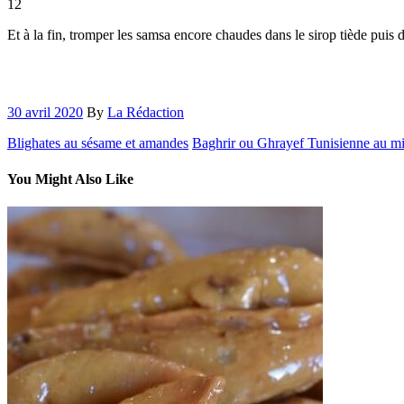
12
Et à la fin, tromper les samsa encore chaudes dans le sirop tiède puis 
30 avril 2020
By
La Rédaction
Blighates au sésame et amandes
Baghrir ou Ghrayef Tunisienne au mi
You Might Also Like