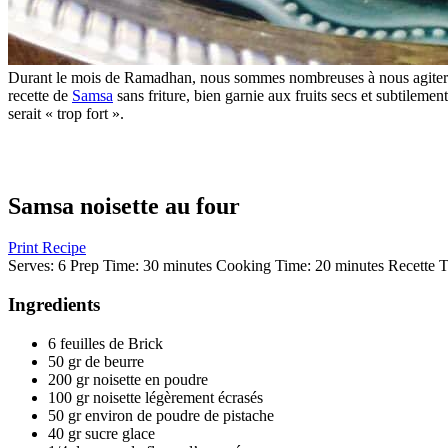
Durant le mois de Ramadhan, nous sommes nombreuses à nous agiter pour
recette de
Samsa
sans friture, bien garnie aux fruits secs et subtileme
serait « trop fort ».
Samsa noisette au four
Print Recipe
Serves:
6
Prep Time:
30 minutes
Cooking Time:
20 minutes
Recette T
Ingredients
6 feuilles de Brick
50 gr de beurre
200 gr noisette en poudre
100 gr noisette légèrement écrasés
50 gr environ de poudre de pistache
40 gr sucre glace