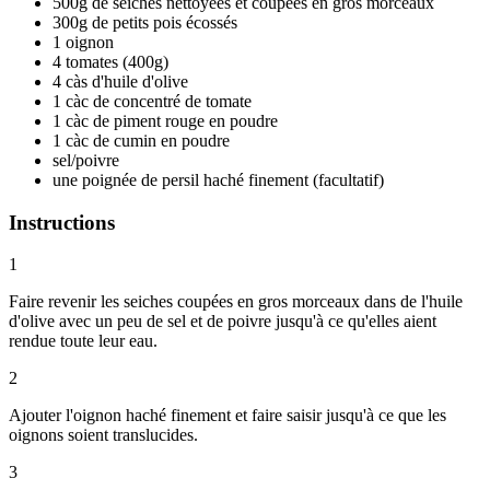
500g de seiches nettoyées et coupées en gros morceaux
300g de petits pois écossés
1 oignon
4 tomates (400g)
4 càs d'huile d'olive
1 càc de concentré de tomate
1 càc de piment rouge en poudre
1 càc de cumin en poudre
sel/poivre
une poignée de persil haché finement (facultatif)
Instructions
1
Faire revenir les seiches coupées en gros morceaux dans de l'huile
d'olive avec un peu de sel et de poivre jusqu'à ce qu'elles aient
rendue toute leur eau.
2
Ajouter l'oignon haché finement et faire saisir jusqu'à ce que les
oignons soient translucides.
3