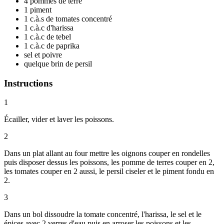
4 pommes de terre
1 piment
1 c.à.s de tomates concentré
1 c.à.c d'harissa
1 c.à.c de tebel
1 c.à.c de paprika
sel et poivre
quelque brin de persil
Instructions
1
Écailler, vider et laver les poissons.
2
Dans un plat allant au four mettre les oignons couper en rondelles
puis disposer dessus les poissons, les pomme de terres couper en 2,
les tomates couper en 2 aussi, le persil ciseler et le piment fondu en
2.
3
Dans un bol dissoudre la tomate concentré, l'harissa, le sel et le
épices avec 2 verres d'eau puis en arroser les poissons et les