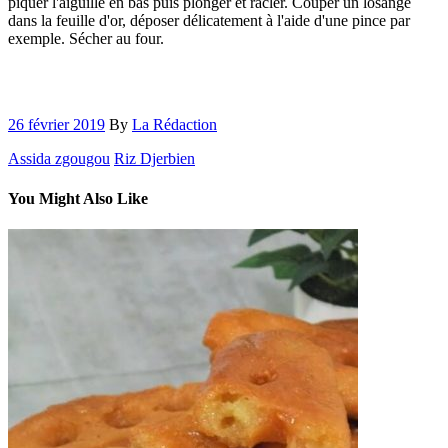
piquer l'aiguille en bas puis plonger et racler. Couper un losange
dans la feuille d'or, déposer délicatement à l'aide d'une pince par
exemple. Sécher au four.
26 février 2019
By
La Rédaction
Assida zgougou
Riz Djerbien
You Might Also Like