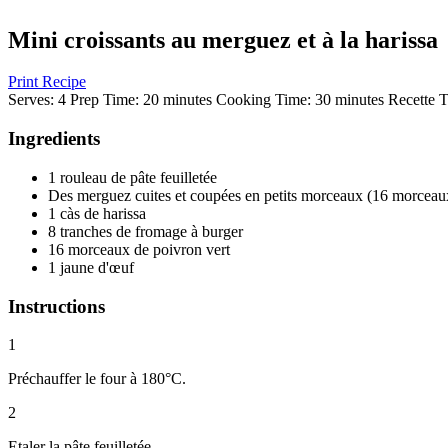
Mini croissants au merguez et à la harissa
Print Recipe
Serves:
4
Prep Time:
20 minutes
Cooking Time:
30 minutes
Recette T
Ingredients
1 rouleau de pâte feuilletée
Des merguez cuites et coupées en petits morceaux (16 morceau
1 càs de harissa
8 tranches de fromage à burger
16 morceaux de poivron vert
1 jaune d'œuf
Instructions
1
Préchauffer le four à 180°C.
2
Etaler la pâte feuilletée.