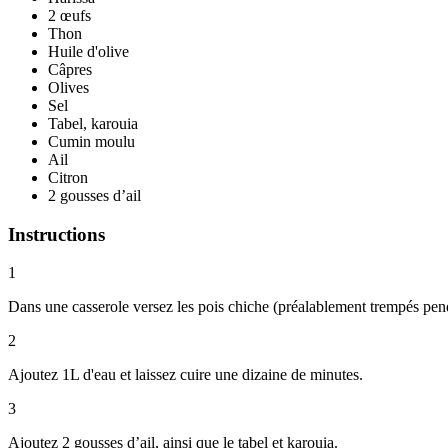
2 œufs
Thon
Huile d'olive
Câpres
Olives
Sel
Tabel, karouia
Cumin moulu
Ail
Citron
2 gousses d’ail
Instructions
1
Dans une casserole versez les pois chiche (préalablement trempés penda
2
Ajoutez 1L d'eau et laissez cuire une dizaine de minutes.
3
Ajoutez 2 gousses d’ail, ainsi que le tabel et karouia.