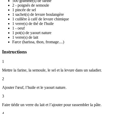
500 gramme(s) de farine
2 - poignés de semoule
1 pincée de sel
1 sachet(s) de levure boulangère
1 cuillère à café de levure chimique
1 verre(s) de thé de l'huile
1 - oeuf
1 pot(s) de yaourt nature
1 verre(s) de lait
Farce (harissa, thon, fromage....)
Instructions
1
Mettre la farine, la semoule, le sel et la levure dans un saladier.
2
Ajouter l'œuf, l’huile et le yaourt nature.
3
Faire tiédir un verre du lait et l’ajouter pour rassembler la pâte.
4